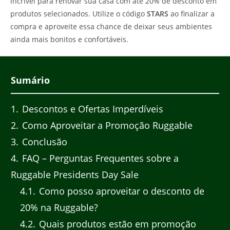
incrível para renovar sua casa com até 20% de desconto em
produtos selecionados. Utilize o código
STARS
ao finalizar a
compra e aproveite essa chance de deixar seus ambientes
ainda mais bonitos e confortáveis.
Sumário
1
Descontos e Ofertas Imperdíveis
2
Como Aproveitar a Promoção Ruggable
3
Conclusão
4
FAQ – Perguntas Frequentes sobre a
Ruggable Presidents Day Sale
4.1
Como posso aproveitar o desconto de
20% na Ruggable?
4.2
Quais produtos estão em promoção