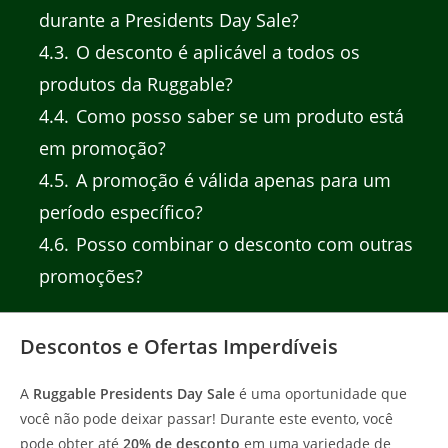
durante a Presidents Day Sale?
4.3
O desconto é aplicável a todos os
produtos da Ruggable?
4.4
Como posso saber se um produto está
em promoção?
4.5
A promoção é válida apenas para um
período específico?
4.6
Posso combinar o desconto com outras
promoções?
Descontos e Ofertas Imperdíveis
A
Ruggable Presidents Day Sale
é uma oportunidade que
você não pode deixar passar! Durante este evento, você
pode obter até
20% de desconto
em uma variedade de