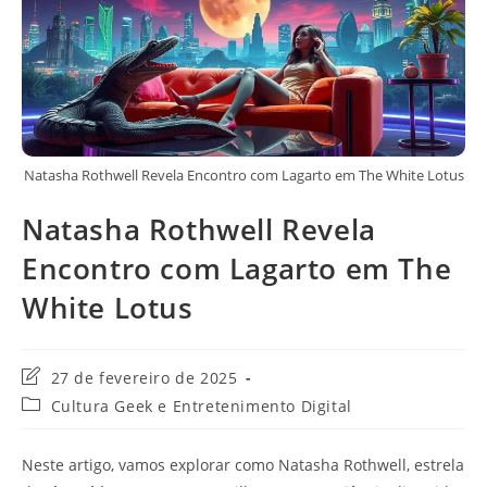
Natasha Rothwell Revela Encontro com Lagarto em The White Lotus
Natasha Rothwell Revela
Encontro com Lagarto em The
White Lotus
Última
27 de fevereiro de 2025
modificação
Categoria
Cultura Geek e Entretenimento Digital
do
do
post:
post:
Neste artigo, vamos explorar como Natasha Rothwell, estrela