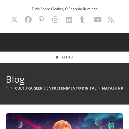
Ir
Tudo Sobre Cloaker, O Segredo Revelado
para
o
conteúdo
MENU
Blog
>
CULTURA GEEK E ENTRETENIMENTO DIGITAL
>
NATASHA ROT