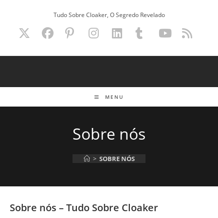
Ir
Tudo Sobre Cloaker, O Segredo Revelado
para
o
conteúdo
MENU
Sobre nós
>
SOBRE NÓS
Sobre nós – Tudo Sobre Cloaker