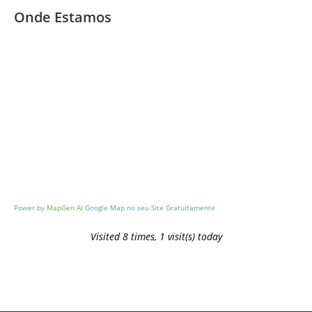
Break
Onde Estamos
gloove
map generator no api
Power by
MapGen AI
Google Map no seu Site Gratuitamente
Visited 8 times, 1 visit(s) today