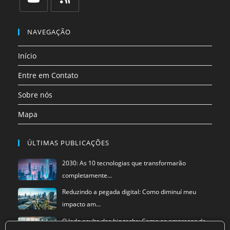
uma
uma
uma
uma
uma
uma
Abre
Abre
nova
nova
nova
nova
nova
nova
em
em
NAVEGAÇÃO
aba
aba
aba
aba
aba
aba
uma
uma
Início
nova
nova
aba
aba
Entre em Contato
Sobre nós
Mapa
ÚLTIMAS PUBLICAÇÕES
2030: As 10 tecnologias que transformarão
completamente…
Reduzindo a pegada digital: Como diminuí meu
impacto am…
O lado oculto das big techs: Como as empresas de