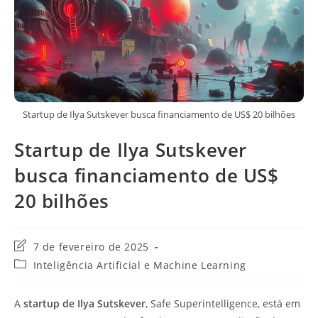
Startup de Ilya Sutskever busca financiamento de US$ 20 bilhões
Startup de Ilya Sutskever
busca financiamento de US$
20 bilhões
Última
7 de fevereiro de 2025
modificação
Categoria
Inteligência Artificial e Machine Learning
do
do
post:
post:
A
startup de Ilya Sutskever
, Safe Superintelligence, está em