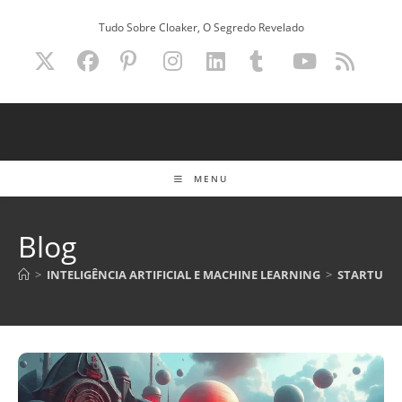
Ir
Tudo Sobre Cloaker, O Segredo Revelado
para
o
conteúdo
MENU
Blog
>
INTELIGÊNCIA ARTIFICIAL E MACHINE LEARNING
>
STARTUP D