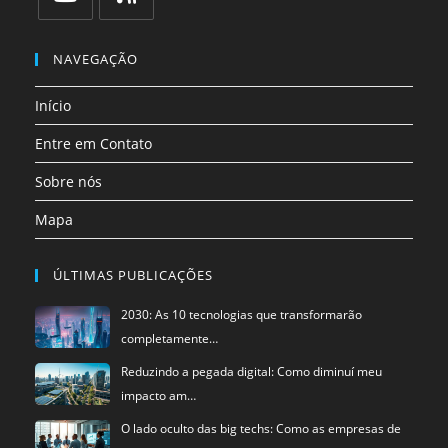
uma
uma
uma
uma
uma
uma
Abre
Abre
nova
nova
nova
nova
nova
nova
em
em
NAVEGAÇÃO
aba
aba
aba
aba
aba
aba
uma
uma
Início
nova
nova
aba
aba
Entre em Contato
Sobre nós
Mapa
ÚLTIMAS PUBLICAÇÕES
2030: As 10 tecnologias que transformarão
completamente…
Reduzindo a pegada digital: Como diminuí meu
impacto am…
O lado oculto das big techs: Como as empresas de