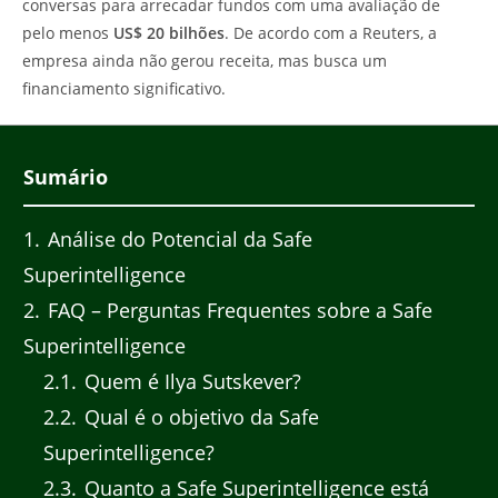
conversas para arrecadar fundos com uma avaliação de
pelo menos
US$ 20 bilhões
. De acordo com a Reuters, a
empresa ainda não gerou receita, mas busca um
financiamento significativo.
Sumário
1
Análise do Potencial da Safe
Superintelligence
2
FAQ – Perguntas Frequentes sobre a Safe
Superintelligence
2.1
Quem é Ilya Sutskever?
2.2
Qual é o objetivo da Safe
Superintelligence?
2.3
Quanto a Safe Superintelligence está