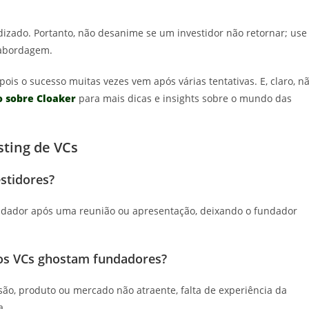
zado. Portanto, não desanime se um investidor não retornar; use
 abordagem.
ois o sucesso muitas vezes vem após várias tentativas. E, claro, n
o sobre Cloaker
para mais dicas e insights sobre o mundo das
ting de VCs
estidores?
ndador após uma reunião ou apresentação, deixando o fundador
 os VCs ghostam fundadores?
são, produto ou mercado não atraente, falta de experiência da
a.