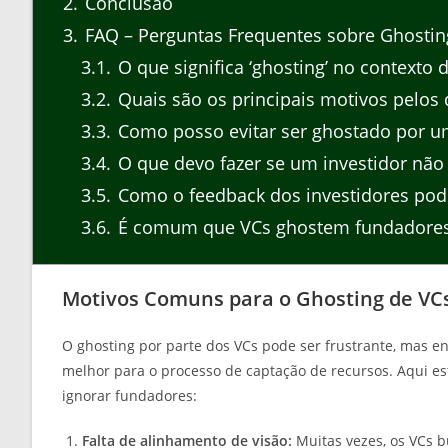
2
Conclusão
3
FAQ – Perguntas Frequentes sobre Ghostin
3.1
O que significa ‘ghosting’ no contexto 
3.2
Quais são os principais motivos pelos
3.3
Como posso evitar ser ghostado por um
3.4
O que devo fazer se um investidor não
3.5
Como o feedback dos investidores pod
3.6
É comum que VCs ghostem fundadore
Motivos Comuns para o Ghosting de VC
O ghosting por parte dos VCs pode ser frustrante, mas 
melhor para o processo de captação de recursos. Aqui es
ignorar fundadores:
Falta de alinhamento de visão:
Muitas vezes, os VCs 