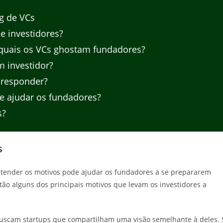
g de VCs
de investidores?
 quais os VCs ghostam fundadores?
 investidor?
 responder?
e ajudar os fundadores?
s?
s
entender os motivos pode ajudar os fundadores a se prepararem
tão alguns dos principais motivos que levam os investidores a
buscam startups que compartilham uma visão semelhante à deles. 