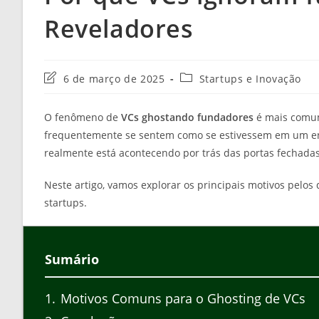
Reveladores
Última
Categoria
6 de março de 2025
Startups e Inovação
modificação
do
do
post:
O fenômeno de
VCs ghostando fundadores
é mais comum
post:
frequentemente se sentem como se estivessem em um en
realmente está acontecendo por trás das portas fechadas
Neste artigo, vamos explorar os principais motivos pelo
startups.
Sumário
1
Motivos Comuns para o Ghosting de VCs