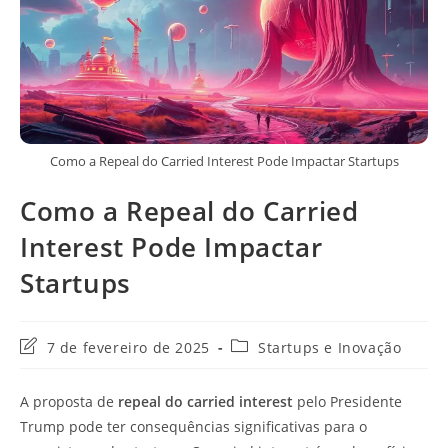
Como a Repeal do Carried Interest Pode Impactar Startups
Como a Repeal do Carried
Interest Pode Impactar
Startups
Última
Categoria
7 de fevereiro de 2025
Startups e Inovação
modificação
do
do
post:
A proposta de
repeal do carried interest
pelo Presidente
post:
Trump pode ter consequências significativas para o