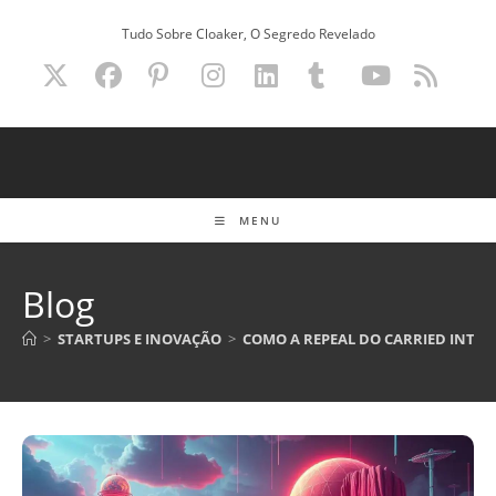
Ir
Tudo Sobre Cloaker, O Segredo Revelado
para
o
conteúdo
MENU
Blog
>
STARTUPS E INOVAÇÃO
>
COMO A REPEAL DO CARRIED INTER