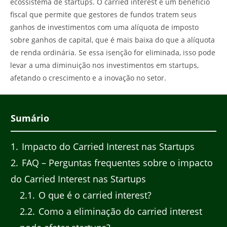
ecossistema de startups. O carried interest é um benefício
fiscal que permite que gestores de fundos tratem seus
ganhos de investimentos com uma alíquota de imposto
sobre ganhos de capital, que é mais baixa do que a alíquota
de renda ordinária. Se essa isenção for eliminada, isso pode
levar a uma diminuição nos investimentos em startups,
afetando o crescimento e a inovação no setor.
Sumário
1
Impacto do Carried Interest nas Startups
2
FAQ – Perguntas frequentes sobre o impacto
do Carried Interest nas Startups
2.1
O que é o carried interest?
2.2
Como a eliminação do carried interest