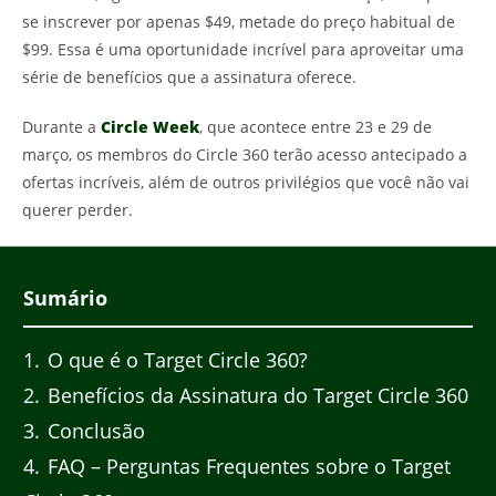
se inscrever por apenas $49, metade do preço habitual de
$99. Essa é uma oportunidade incrível para aproveitar uma
série de benefícios que a assinatura oferece.
Durante a
Circle Week
, que acontece entre 23 e 29 de
março, os membros do Circle 360 terão acesso antecipado a
ofertas incríveis, além de outros privilégios que você não vai
querer perder.
Sumário
1
O que é o Target Circle 360?
2
Benefícios da Assinatura do Target Circle 360
3
Conclusão
4
FAQ – Perguntas Frequentes sobre o Target