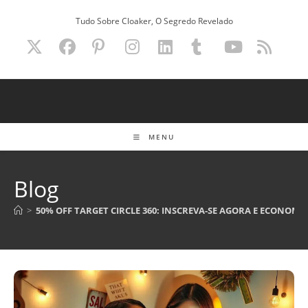
Ir
Tudo Sobre Cloaker, O Segredo Revelado
para
o
conteúdo
MENU
Blog
>
50% OFF TARGET CIRCLE 360: INSCREVA-SE AGORA E ECONOMIZ