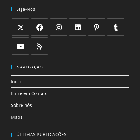
Siga-Nos
Abre
Abre
Abre
Abre
Abre
Abre
em
em
em
em
em
em
uma
uma
uma
uma
uma
uma
Abre
Abre
nova
nova
nova
nova
nova
nova
em
em
NAVEGAÇÃO
aba
aba
aba
aba
aba
aba
uma
uma
Início
nova
nova
aba
aba
Entre em Contato
Sobre nós
Mapa
ÚLTIMAS PUBLICAÇÕES