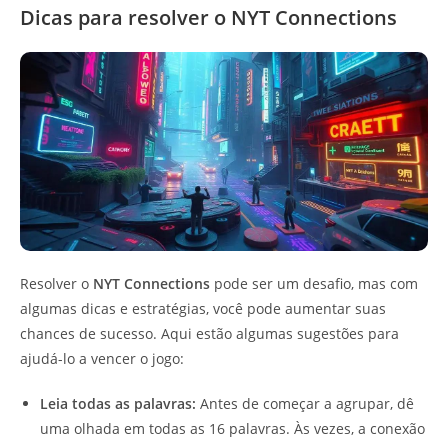
Dicas para resolver o NYT Connections
Resolver o
NYT Connections
pode ser um desafio, mas com
algumas dicas e estratégias, você pode aumentar suas
chances de sucesso. Aqui estão algumas sugestões para
ajudá-lo a vencer o jogo:
Leia todas as palavras:
Antes de começar a agrupar, dê
uma olhada em todas as 16 palavras. Às vezes, a conexão