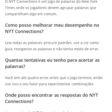
O NYT Connections é um jogo de palavras do New York
Times onde os jogadores devem agrupar palavras que
compartilham algo em comum.
Como posso melhorar meu desempenho no
NYT Connections?
Leia todas as palavras, procure padrões, use a cor como
guia, reorganize as palavras e não tenha medo de errar.
Quantas tentativas eu tenho para acertar as
palavras?
Você tem até quatro erros antes que o jogo termine, então
use isso a seu favor para experimentar combinações.
Onde posso encontrar as respostas do NYT
Connections?