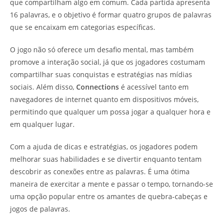
que compartilham algo em comum. Cada partida apresenta
16 palavras, e o objetivo é formar quatro grupos de palavras
que se encaixam em categorias específicas.
O jogo não só oferece um desafio mental, mas também
promove a interação social, já que os jogadores costumam
compartilhar suas conquistas e estratégias nas mídias
sociais. Além disso,
Connections
é acessível tanto em
navegadores de internet quanto em dispositivos móveis,
permitindo que qualquer um possa jogar a qualquer hora e
em qualquer lugar.
Com a ajuda de dicas e estratégias, os jogadores podem
melhorar suas habilidades e se divertir enquanto tentam
descobrir as conexões entre as palavras. É uma ótima
maneira de exercitar a mente e passar o tempo, tornando-se
uma opção popular entre os amantes de quebra-cabeças e
jogos de palavras.