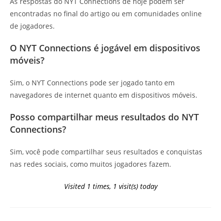
As respostas do NYT Connections de hoje podem ser
encontradas no final do artigo ou em comunidades online
de jogadores.
O NYT Connections é jogável em dispositivos
móveis?
Sim, o NYT Connections pode ser jogado tanto em
navegadores de internet quanto em dispositivos móveis.
Posso compartilhar meus resultados do NYT
Connections?
Sim, você pode compartilhar seus resultados e conquistas
nas redes sociais, como muitos jogadores fazem.
Visited 1 times, 1 visit(s) today