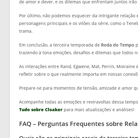
de amor e dever, e os dilemas que enfrentam juntos irã
Por último, não podemos esquecer da intrigante relação e
personagens principais e os vilões da série, como o Te
trama.
Em conclusão, a terceira temporada de
Roda do Tempo
p
trazendo à tona emoções, desafios e dilemas que todos 
As interações entre Rand, Egwene, Mat, Perrin, Moirain
refletir sobre o que realmente importa em nossas conexõ
Prepare-se para momentos de tensão, amizade e amor que
Acompanhe todas as emoções e reviravoltas dessa tempor
Tudo sobre Cloaker
para mais atualizações e análises!
FAQ – Perguntas Frequentes sobre Rel
Quais são os principais casais da terceira t