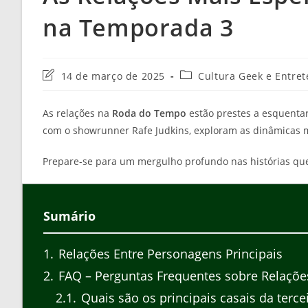
na Temporada 3
Última
Categoria
14 de março de 2025
Cultura Geek e Entret
modificação
do
do
post:
As relações na
Roda do Tempo
estão prestes a esquentar
post:
com o showrunner Rafe Judkins, exploram as dinâmicas 
Prepare-se para um mergulho profundo nas histórias qu
Sumário
1
Relações Entre Personagens Principais
2
FAQ – Perguntas Frequentes sobre Relaçõ
2.1
Quais são os principais casais da terc