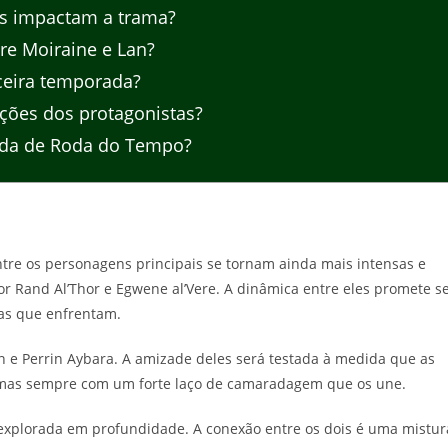
s impactam a trama?
re Moiraine e Lan?
ceira temporada?
ações dos protagonistas?
rada de Roda do Tempo?
entre os personagens principais se tornam ainda mais intensas e
 Rand Al’Thor e Egwene al’Vere. A dinâmica entre eles promete s
nas que enfrentam.
 e Perrin Aybara. A amizade deles será testada à medida que as
, mas sempre com um forte laço de camaradagem que os une.
 explorada em profundidade. A conexão entre os dois é uma mistur