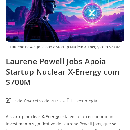
Laurene Powell Jobs Apoia Startup Nuclear X-Energy com $700M
Laurene Powell Jobs Apoia
Startup Nuclear X-Energy com
$700M
Última
Categoria
7 de fevereiro de 2025
Tecnologia
modificação
do
do
post:
A
startup nuclear X-Energy
está em alta, recebendo um
post:
investimento significativo de Laurene Powell Jobs, que se