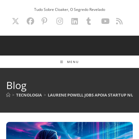
Ir
Tudo Sobre Cloaker, O Segredo Revelado
para
o
conteúdo
MENU
Blog
>
TECNOLOGIA
>
LAURENE POWELL JOBS APOIA STARTUP NUCL