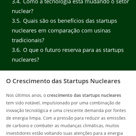
3.4
Como a tecnologia está mudando o setor
nuclear?
3.5
Quais são os benefícios das startups
nucleares em comparação com usinas
tradicionais?
3.6
O que o futuro reserva para as startups
nucleares?
O Crescimento das Startups Nucleares
Nos últimos anos, o
crescimento das startups nucleares
tem sido notável, impulsionado por uma combinação de
inovação tecnológica e uma crescente demanda por fontes
de energia limpa. Com a pressão para reduzir as emissões
de carbono e combater as mudanças climáticas, muitos
investidores estão voltando suas atenções para a energia