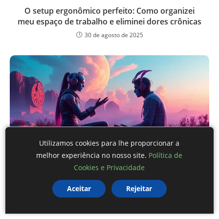
O setup ergonômico perfeito: Como organizei
meu espaço de trabalho e eliminei dores crônicas
30 de agosto de 2025
Utilizamos cookies para lhe proporcionar a
melhor experiência no nosso site.
Política de
Google Gemini: Receitas Personalizadas em Chats
Cookies e Privacidade
de IA
14 de fevereiro de 2025
Aceitar
Rejeitar