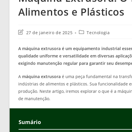
Alimentos e Plásticos
Última
Categoria
27 de janeiro de 2025
Tecnologia
modificação
do
do
post:
A máquina extrusora é um equipamento industrial essenc
post:
qualidade uniforme e versatilidade em diversas aplicaçõe
exigindo manutenção regular para garantir seu desempe
A
máquina extrusora
é uma peça fundamental na transfo
indústrias de alimentos e plásticos. Sua funcionalidade
produção. Neste artigo, iremos explorar o que é a máquin
de manutenção.
Sumário