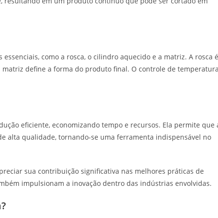
e, resultando em um produto contínuo que pode ser cortado em
ssenciais, como a rosca, o cilindro aquecido e a matriz. A rosca 
matriz define a forma do produto final. O controle de temperatur
ução eficiente, economizando tempo e recursos. Ela permite que 
e alta qualidade, tornando-se uma ferramenta indispensável no
ciar sua contribuição significativa nas melhores práticas de
mbém impulsionam a inovação dentro das indústrias envolvidas.
a?