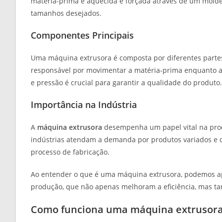
matéria-prima é aquecida e forçada através de um mold
tamanhos desejados.
Componentes Principais
Uma máquina extrusora é composta por diferentes partes e
responsável por movimentar a matéria-prima enquanto a 
e pressão é crucial para garantir a qualidade do produto.
Importância na Indústria
A
máquina extrusora
desempenha um papel vital na prod
indústrias atendam a demanda por produtos variados e d
processo de fabricação.
Ao entender o que é uma máquina extrusora, podemos apre
produção, que não apenas melhoram a eficiência, mas ta
Como funciona uma máquina extrusor