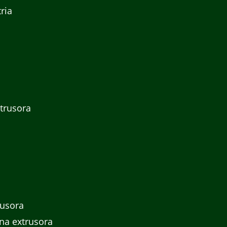
ria
trusora
rusora
na extrusora