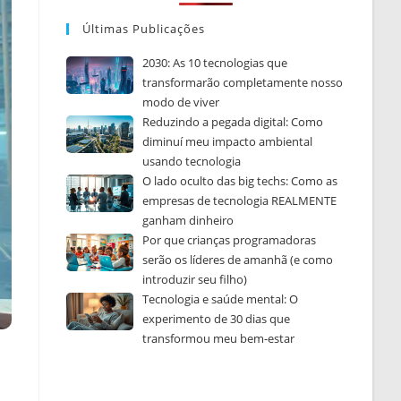
Últimas Publicações
2030: As 10 tecnologias que
transformarão completamente nosso
modo de viver
Reduzindo a pegada digital: Como
diminuí meu impacto ambiental
usando tecnologia
O lado oculto das big techs: Como as
empresas de tecnologia REALMENTE
ganham dinheiro
Por que crianças programadoras
serão os líderes de amanhã (e como
introduzir seu filho)
Tecnologia e saúde mental: O
experimento de 30 dias que
transformou meu bem-estar