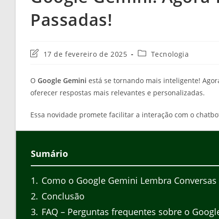
Passadas!
Última
Categoria
17 de fevereiro de 2025
Tecnologia
modificação
do
do
post:
O
Google Gemini
está se tornando mais inteligente! Ago
post:
oferecer respostas mais relevantes e personalizadas.
Essa novidade promete facilitar a interação com o chatbo
Sumário
1
Como o Google Gemini Lembra Conversas
2
Conclusão
3
FAQ – Perguntas frequentes sobre o Googl