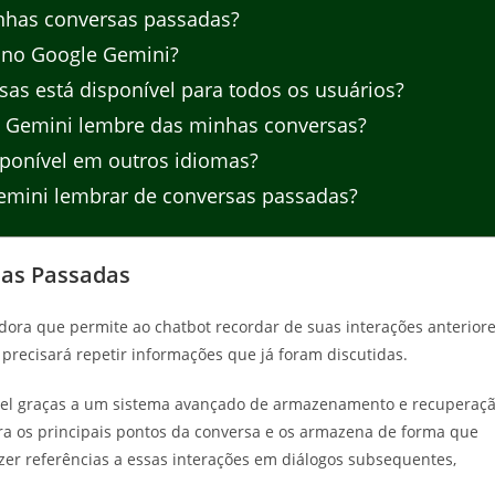
has conversas passadas?
s no Google Gemini?
as está disponível para todos os usuários?
o Gemini lembre das minhas conversas?
ponível em outros idiomas?
emini lembrar de conversas passadas?
as Passadas
ora que permite ao chatbot recordar de suas interações anteriore
o precisará repetir informações que já foram discutidas.
vel graças a um sistema avançado de armazenamento e recuperaç
ra os principais pontos da conversa e os armazena de forma que
azer referências a essas interações em diálogos subsequentes,