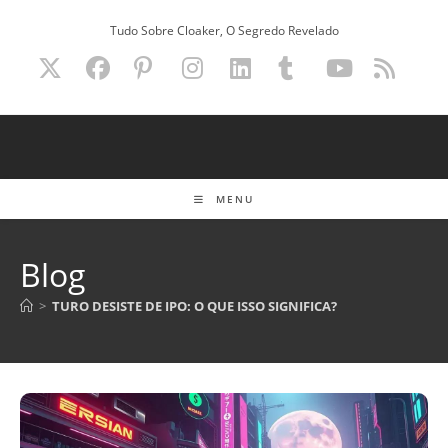
Ir
Tudo Sobre Cloaker, O Segredo Revelado
para
o
conteúdo
MENU
Blog
>
TURO DESISTE DE IPO: O QUE ISSO SIGNIFICA?