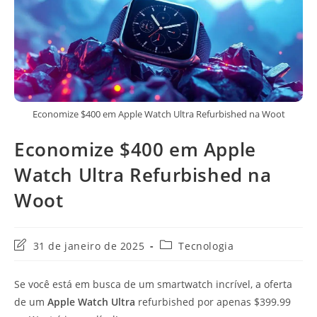
Economize $400 em Apple Watch Ultra Refurbished na Woot
Economize $400 em Apple
Watch Ultra Refurbished na
Woot
Última
Categoria
31 de janeiro de 2025
Tecnologia
modificação
do
do
post:
Se você está em busca de um smartwatch incrível, a oferta
post:
de um
Apple Watch Ultra
refurbished por apenas $399.99