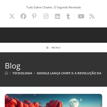
Ir
Tudo Sobre Cloaker, O Segredo Revelado
para
o
conteúdo
MENU
Blog
>
TECNOLOGIA
>
GOOGLE LANÇA CHIRP 3: A REVOLUÇÃO DA VOZ