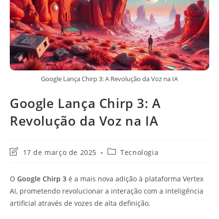
Google Lança Chirp 3: A Revolução da Voz na IA
Google Lança Chirp 3: A
Revolução da Voz na IA
Última
Categoria
17 de março de 2025
Tecnologia
modificação
do
do
post:
O
Google Chirp 3
é a mais nova adição à plataforma Vertex
post:
AI, prometendo revolucionar a interação com a inteligência
artificial através de vozes de alta definição.