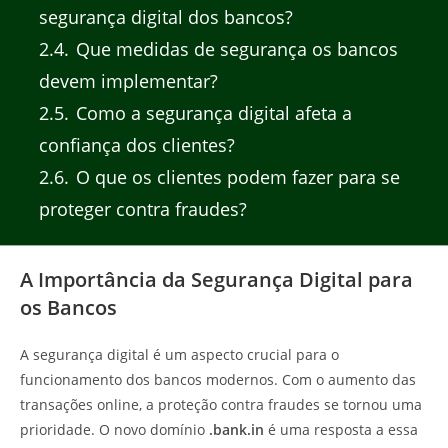
segurança digital dos bancos?
2.4
Que medidas de segurança os bancos
devem implementar?
2.5
Como a segurança digital afeta a
confiança dos clientes?
2.6
O que os clientes podem fazer para se
proteger contra fraudes?
A Importância da Segurança Digital para
os Bancos
A segurança digital é um aspecto crucial para o
funcionamento dos bancos modernos. Com o aumento das
transações online, a proteção contra fraudes se tornou uma
prioridade. O novo domínio
.bank.in
é uma resposta a essa