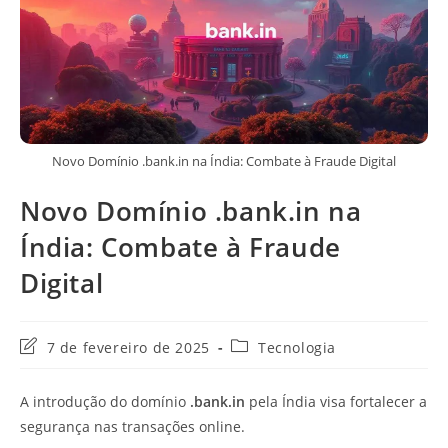
Novo Domínio .bank.in na Índia: Combate à Fraude Digital
Novo Domínio .bank.in na
Índia: Combate à Fraude
Digital
Última
Categoria
7 de fevereiro de 2025
Tecnologia
modificação
do
do
post:
A introdução do domínio
.bank.in
pela Índia visa fortalecer a
post:
segurança nas transações online.