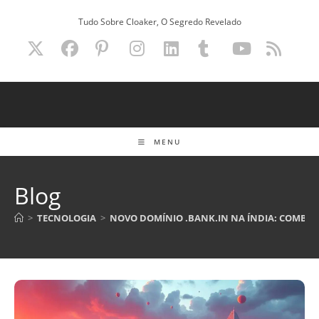
Ir
Tudo Sobre Cloaker, O Segredo Revelado
para
o
conteúdo
MENU
Blog
>
TECNOLOGIA
>
NOVO DOMÍNIO .BANK.IN NA ÍNDIA: COMBATE