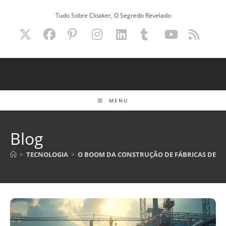
Ir
Tudo Sobre Cloaker, O Segredo Revelado
para
o
conteúdo
MENU
Blog
>
TECNOLOGIA
>
O BOOM DA CONSTRUÇÃO DE FÁBRICAS DE BA