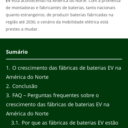
EV
está acontecendo na América do Norte. Com a promessa
de montadoras e fabricantes de baterias, tanto nacionais
quanto estrangeiros, de produzir baterias fabricadas na
região até 2030, o cenário da mobilidade elétrica está
prestes a mudar.
Sumário
1
O crescimento das fábricas de baterias EV na
América do Norte
2
Conclusão
3
FAQ – Perguntas frequentes sobre o
crescimento das fábricas de baterias EV na
América do Norte
3.1
Por que as fábricas de baterias EV estão