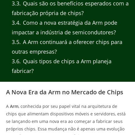
3.3
Quais são os benefícios esperados com a
fabricação própria de chips?
3.4
Como a nova estratégia da Arm pode
impactar a indústria de semicondutores?
3.5
A Arm continuará a oferecer chips para
outras empresas?
3.6
Quais tipos de chips a Arm planeja
fabricar?
A Nova Era da Arm no Mercado de Chips
A
Arm
, conhecida por seu papel vital na arquitetura de
chips que alimentam dispositivos móveis e servidores, está
se lançando em uma nova era ao começar a fabricar seus
próprios chips. Essa mudança não é apenas uma evolução