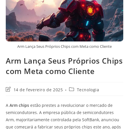
Arm Lança Seus Próprios Chips com Meta como Cliente
Arm Lança Seus Próprios Chips
com Meta como Cliente
Última
Categoria
14 de fevereiro de 2025
Tecnologia
modificação
do
do
post:
A
Arm chips
estão prestes a revolucionar o mercado de
post:
semicondutores. A empresa pública de semicondutores
Arm, majoritariamente controlada pela SoftBank, anunciou
que começará a fabricar seus próprios chips este ano, após