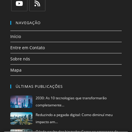
em
em
em
em
em
em
uma
uma
uma
uma
uma
uma
Abre
Abre
nova
nova
nova
nova
nova
nova
em
em
NAVEGAÇÃO
aba
aba
aba
aba
aba
aba
uma
uma
Início
nova
nova
aba
aba
Entre em Contato
Sobre nós
Mapa
ÚLTIMAS PUBLICAÇÕES
2030: As 10 tecnologias que transformarão
completamente…
Reduzindo a pegada digital: Como diminuí meu
impacto am…
O lado oculto das big techs: Como as empresas de