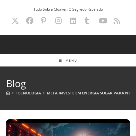
Ir
Tudo Sobre Cloaker, O Segredo Revelado
para
o
conteúdo
MENU
Blog
>
TECNOLOGIA
>
META INVESTE EM ENERGIA SOLAR PARA NOV