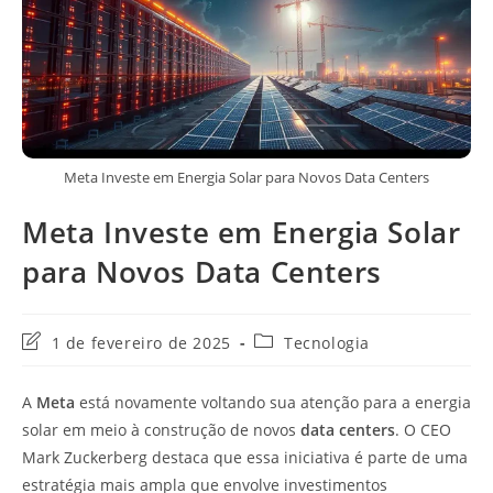
Meta Investe em Energia Solar para Novos Data Centers
Meta Investe em Energia Solar
para Novos Data Centers
Última
Categoria
1 de fevereiro de 2025
Tecnologia
modificação
do
do
post:
A
Meta
está novamente voltando sua atenção para a energia
post:
solar em meio à construção de novos
data centers
. O CEO
Mark Zuckerberg destaca que essa iniciativa é parte de uma
estratégia mais ampla que envolve investimentos