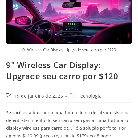
9" Wireless Car Display: Upgrade seu carro por $120
9″ Wireless Car Display:
Upgrade seu carro por $120
Última
Categoria
19 de janeiro de 2025
Tecnologia
modificação
do
do
post:
Se você está buscando uma forma de modernizar o sistema
post:
de entretenimento do seu carro sem gastar uma fortuna, o
display wireless para carro
de 9″ é a solução perfeita. Por
apenas $119.99 (preço regular de $179), você pode