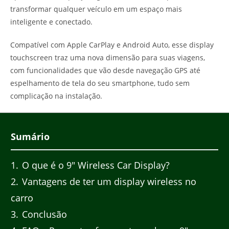
transformar qualquer veículo em um espaço mais
inteligente e conectado.
Compatível com Apple CarPlay e Android Auto, esse display
touchscreen traz uma nova dimensão para suas viagens,
com funcionalidades que vão desde navegação GPS até
espelhamento de tela do seu smartphone, tudo sem
complicação na instalação.
Sumário
1
O que é o 9″ Wireless Car Display?
2
Vantagens de ter um display wireless no
carro
3
Conclusão