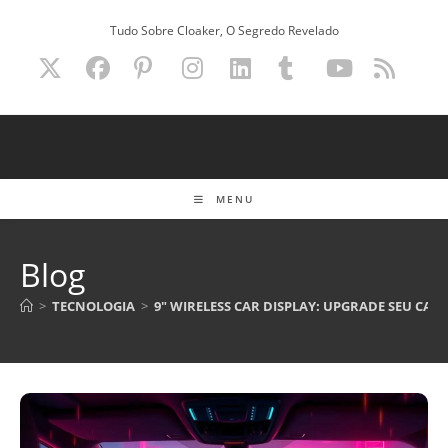
Ir
Tudo Sobre Cloaker, O Segredo Revelado
para
o
conteúdo
MENU
Blog
>
TECNOLOGIA
>
9″ WIRELESS CAR DISPLAY: UPGRADE SEU CAR