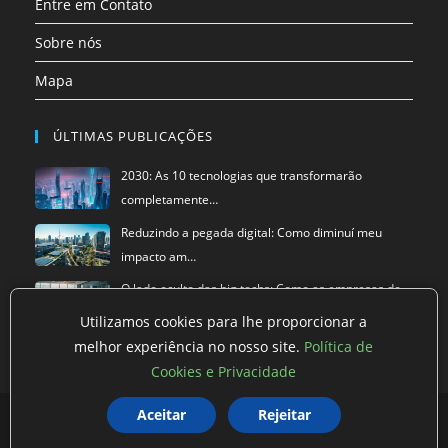
Entre em Contato
Sobre nós
Mapa
ÚLTIMAS PUBLICAÇÕES
2030: As 10 tecnologias que transformarão
completamente…
Reduzindo a pegada digital: Como diminuí meu
impacto am…
O lado oculto das big techs: Como as empresas de
tecnol…
Utilizamos cookies para lhe proporcionar a
melhor experiência no nosso site.
Política de
Cookies e Privacidade
Aceitar
Rejeitar
Política de privacidade
Termos de Uso
Exclusão de Dados