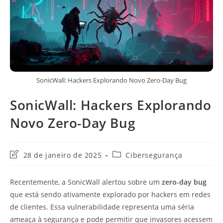
SonicWall: Hackers Explorando Novo Zero-Day Bug
SonicWall: Hackers Explorando
Novo Zero-Day Bug
Última
Categoria
28 de janeiro de 2025
Cibersegurança
modificação
do
do
post:
Recentemente, a SonicWall alertou sobre um
zero-day bug
post:
que está sendo ativamente explorado por hackers em redes
de clientes. Essa vulnerabilidade representa uma séria
ameaça à segurança e pode permitir que invasores acessem