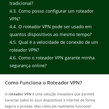
tradicional?
4.3
Como posso configurar um roteador
VPN?
4.4
O roteador VPN pode ser usado em
quantos dispositivos ao mesmo tempo?
4.5
Qual é a velocidade de conexão de um
roteador VPN?
4.6
Como o roteador VPN garante minha
segurança online?
Como Funciona o Roteador VPN?
O
roteador VPN
é uma solução inovadora que permite
conectar todos os seus dispositivos à internet de forma
segura e privada. Mas como ele realmente funciona?