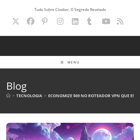
Ir
Tudo Sobre Cloaker, O Segredo Revelado
para
o
conteúdo
MENU
Blog
>
TECNOLOGIA
>
ECONOMIZE $69 NO ROTEADOR VPN QUE ES