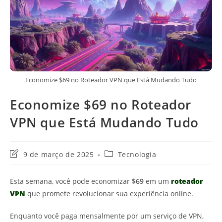
Economize $69 no Roteador VPN que Está Mudando Tudo
Economize $69 no Roteador
VPN que Está Mudando Tudo
Última
Categoria
9 de março de 2025
Tecnologia
modificação
do
do
post:
Esta semana, você pode economizar
$69
em um
roteador
post:
VPN
que promete revolucionar sua experiência online.
Enquanto você paga mensalmente por um serviço de VPN,