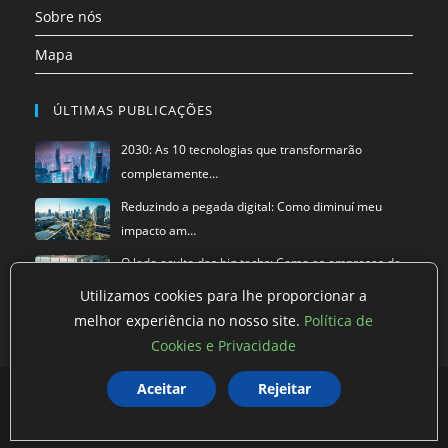
Sobre nós
Mapa
ÚLTIMAS PUBLICAÇÕES
2030: As 10 tecnologias que transformarão
completamente…
Reduzindo a pegada digital: Como diminuí meu
impacto am…
O lado oculto das big techs: Como as empresas de
tecnol…
Utilizamos cookies para lhe proporcionar a
melhor experiência no nosso site.
Política de
Cookies e Privacidade
Aceitar
Rejeitar
Política de privacidade
Termos de Uso
Exclusão de Dados
©
Super Blog
2026