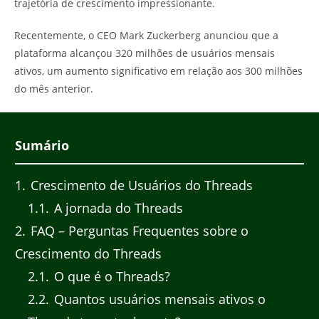
trajetória de crescimento impressionante.
Recentemente, o CEO Mark Zuckerberg anunciou que a
plataforma alcançou 320 milhões de usuários mensais
ativos, um aumento significativo em relação aos 300 milhões
do mês anterior.
Sumário
1
Crescimento de Usuários do Threads
1.1
A jornada do Threads
2
FAQ – Perguntas Frequentes sobre o
Crescimento do Threads
2.1
O que é o Threads?
2.2
Quantos usuários mensais ativos o