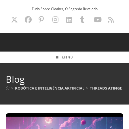
Ir
Tudo Sobre Cloaker, O Segredo Revelado
para
o
conteúdo
MENU
Blog
>
ROBÓTICA E INTELIGÊNCIA ARTIFICIAL
>
THREADS ATINGE 320