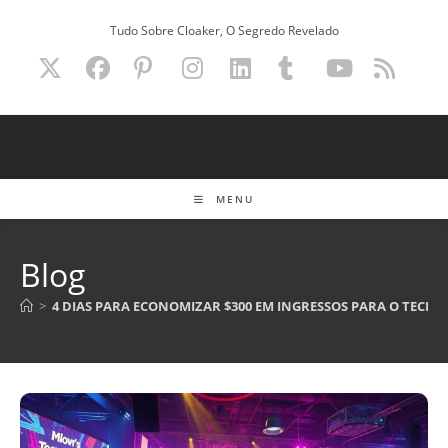
Ir
Tudo Sobre Cloaker, O Segredo Revelado
para
o
conteúdo
MENU
Blog
>
4 DIAS PARA ECONOMIZAR $300 EM INGRESSOS PARA O TECHC