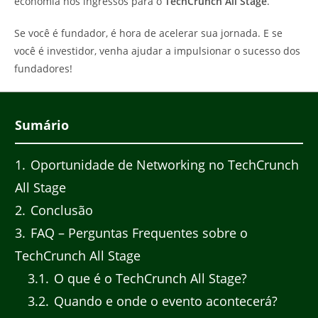
economia nos ingressos para o
TechCrunch All Stage
.
Se você é fundador, é hora de acelerar sua jornada. E se
você é investidor, venha ajudar a impulsionar o sucesso dos
fundadores!
Sumário
1
Oportunidade de Networking no TechCrunch
All Stage
2
Conclusão
3
FAQ – Perguntas Frequentes sobre o
TechCrunch All Stage
3.1
O que é o TechCrunch All Stage?
3.2
Quando e onde o evento acontecerá?