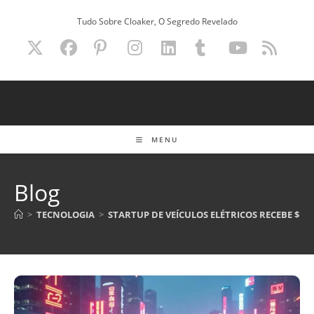
Ir
Tudo Sobre Cloaker, O Segredo Revelado
para
o
conteúdo
MENU
Blog
>
TECNOLOGIA
>
STARTUP DE VEÍCULOS ELÉTRICOS RECEBE $10