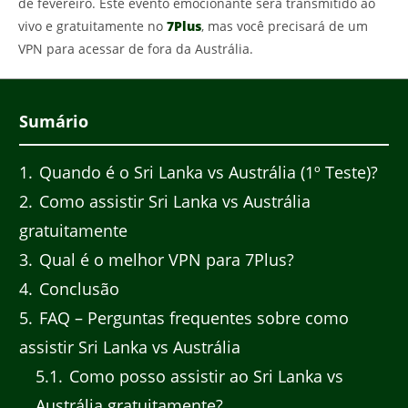
de fevereiro. Este evento emocionante será transmitido ao
vivo e gratuitamente no
7Plus
, mas você precisará de um
VPN para acessar de fora da Austrália.
Sumário
1
Quando é o Sri Lanka vs Austrália (1º Teste)?
2
Como assistir Sri Lanka vs Austrália
gratuitamente
3
Qual é o melhor VPN para 7Plus?
4
Conclusão
5
FAQ – Perguntas frequentes sobre como
assistir Sri Lanka vs Austrália
5.1
Como posso assistir ao Sri Lanka vs
Austrália gratuitamente?