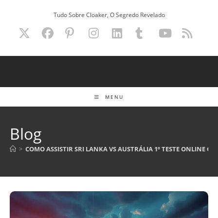
Ir
Tudo Sobre Cloaker, O Segredo Revelado
para
o
conteúdo
MENU
Blog
>
COMO ASSISTIR SRI LANKA VS AUSTRÁLIA 1º TESTE ONLINE GR