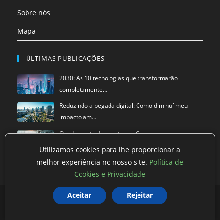
Sobre nós
Mapa
ÚLTIMAS PUBLICAÇÕES
2030: As 10 tecnologias que transformarão
completamente…
Reduzindo a pegada digital: Como diminuí meu
impacto am…
O lado oculto das big techs: Como as empresas de
tecnol…
Utilizamos cookies para lhe proporcionar a
melhor experiência no nosso site.
Política de
Cookies e Privacidade
Aceitar
Rejeitar
Política de privacidade
Termos de Uso
Exclusão de Dados
©
Super Blog
2026