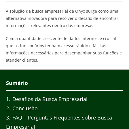
do
post:
post:
A
solução de busca empresarial
da Onyx surge como uma
alternativa inovadora para resolver o desafio de encontrar
informações relevantes dentro das empresas.
Com a quantidade crescente de dados internos, é crucial
que os funcionários tenham acesso rápido e fácil às
informações necessárias para desempenhar suas funções e
atender clientes.
Sumário
1
Desafios da Busca Empresarial
2
Conclusão
3
FAQ – Perguntas Frequentes sobre Busca
Empresarial