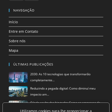
uma
uma
uma
uma
uma
uma
Abre
Abre
nova
nova
nova
nova
nova
nova
em
em
NAVEGAÇÃO
aba
aba
aba
aba
aba
aba
uma
uma
Início
nova
nova
aba
aba
Entre em Contato
Sobre nós
Mapa
ÚLTIMAS PUBLICAÇÕES
2030: As 10 tecnologias que transformarão
completamente…
Reduzindo a pegada digital: Como diminuí meu
impacto am…
O lado oculto das big techs: Como as empresas de
tecnol…
Utilizamos cookies para lhe proporcionar a