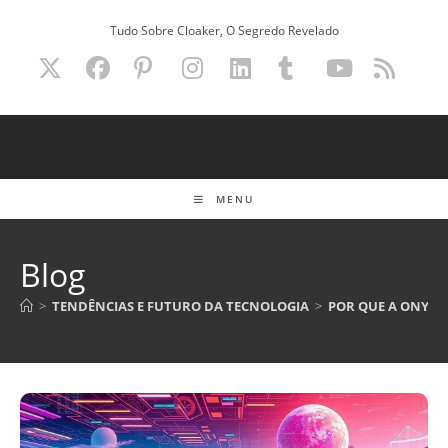
Ir
Tudo Sobre Cloaker, O Segredo Revelado
para
o
conteúdo
MENU
Blog
>
TENDÊNCIAS E FUTURO DA TECNOLOGIA
>
POR QUE A ONYX 