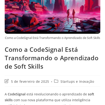
Como a CodeSignal Está Transformando o Aprendizado de Soft Skills
Como a CodeSignal Está
Transformando o Aprendizado
de Soft Skills
Última
Categoria
5 de fevereiro de 2025
Startups e Inovação
modificação
do
do
post:
A
CodeSignal
está revolucionando o aprendizado de
soft
post:
skills
com sua nova plataforma que utiliza inteligência