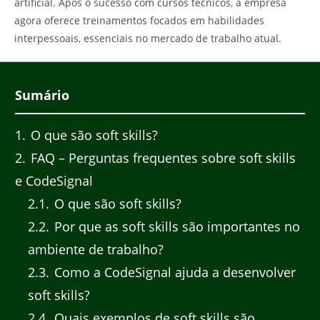
artificial. Após o sucesso com cursos técnicos, a empresa
agora oferece treinamentos focados em habilidades
interpessoais, essenciais no mercado de trabalho atual.
Sumário
1
O que são soft skills?
2
FAQ – Perguntas frequentes sobre soft skills
e CodeSignal
2.1
O que são soft skills?
2.2
Por que as soft skills são importantes no
ambiente de trabalho?
2.3
Como a CodeSignal ajuda a desenvolver
soft skills?
2.4
Quais exemplos de soft skills são