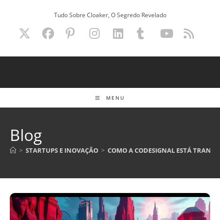
Ir
Tudo Sobre Cloaker, O Segredo Revelado
para
o
conteúdo
MENU
Blog
>
STARTUPS E INOVAÇÃO
>
COMO A CODESIGNAL ESTÁ TRANSF