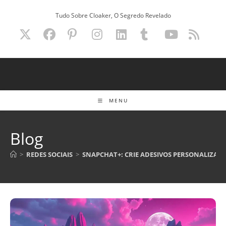
Ir
Tudo Sobre Cloaker, O Segredo Revelado
para
o
conteúdo
MENU
Blog
>
REDES SOCIAIS
>
SNAPCHAT+: CRIE ADESIVOS PERSONALIZAD