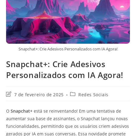
Snapchat+: Crie Adesivos Personalizados com IA Agora!
Snapchat+: Crie Adesivos
Personalizados com IA Agora!
Última
Categoria
7 de fevereiro de 2025
Redes Sociais
modificação
do
do
post:
O
Snapchat+
está se reinventando! Em uma tentativa de
post:
aumentar sua base de assinantes, o Snapchat lançou novas
funcionalidades, permitindo que os usuários criem adesivos
gerados por IA em suas conversas. Essa novidade promete