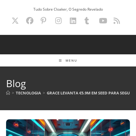
Ir
Tudo Sobre Cloaker, O Segredo Revelado
para
o
conteúdo
MENU
Blog
>
TECNOLOGIA
>
GRACE LEVANTA €5.9M EM SEED PARA SEGURO