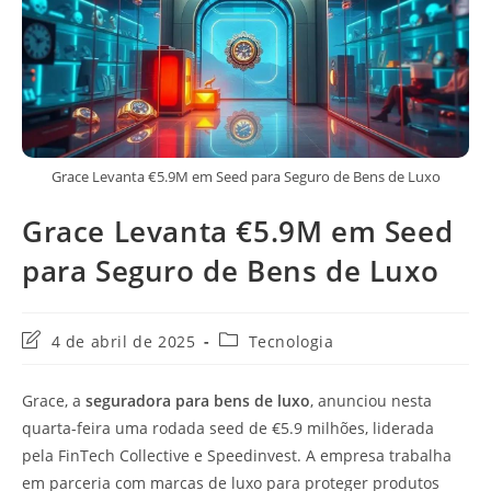
Grace Levanta €5.9M em Seed para Seguro de Bens de Luxo
Grace Levanta €5.9M em Seed
para Seguro de Bens de Luxo
Última
Categoria
4 de abril de 2025
Tecnologia
modificação
do
do
post:
Grace, a
seguradora para bens de luxo
, anunciou nesta
post:
quarta-feira uma rodada seed de €5.9 milhões, liderada
pela FinTech Collective e Speedinvest. A empresa trabalha
em parceria com marcas de luxo para proteger produtos