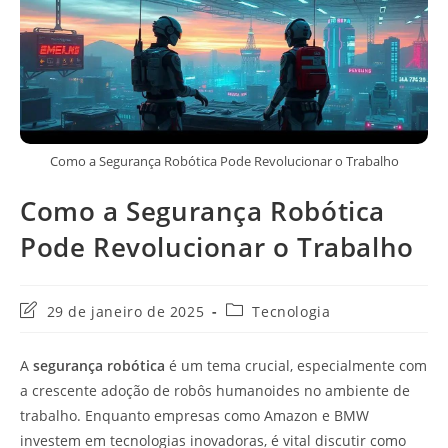
Como a Segurança Robótica Pode Revolucionar o Trabalho
Como a Segurança Robótica
Pode Revolucionar o Trabalho
Última
Categoria
29 de janeiro de 2025
Tecnologia
modificação
do
do
post:
A
segurança robótica
é um tema crucial, especialmente com
post:
a crescente adoção de robôs humanoides no ambiente de
trabalho. Enquanto empresas como Amazon e BMW
investem em tecnologias inovadoras, é vital discutir como