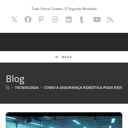
Ir
Tudo Sobre Cloaker, O Segredo Revelado
para
o
conteúdo
MENU
Blog
>
TECNOLOGIA
>
COMO A SEGURANÇA ROBÓTICA PODE REVOL