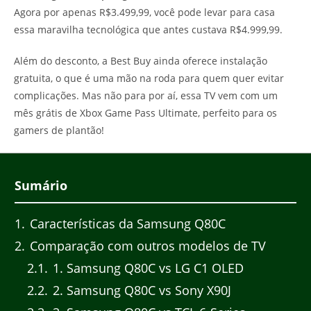
Agora por apenas R$3.499,99, você pode levar para casa
essa maravilha tecnológica que antes custava R$4.999,99.
Além do desconto, a Best Buy ainda oferece instalação
gratuita, o que é uma mão na roda para quem quer evitar
complicações. Mas não para por aí, essa TV vem com um
mês grátis de Xbox Game Pass Ultimate, perfeito para os
gamers de plantão!
Sumário
1
Características da Samsung Q80C
2
Comparação com outros modelos de TV
2.1
1. Samsung Q80C vs LG C1 OLED
2.2
2. Samsung Q80C vs Sony X90J