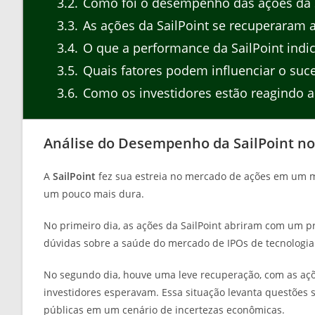
3.2
Como foi o desempenho das ações da Sa
3.3
As ações da SailPoint se recuperaram a
3.4
O que a performance da SailPoint indi
3.5
Quais fatores podem influenciar o suce
3.6
Como os investidores estão reagindo 
Análise do Desempenho da SailPoint n
A
SailPoint
fez sua estreia no mercado de ações em um mo
um pouco mais dura.
No primeiro dia, as ações da SailPoint abriram com um pr
dúvidas sobre a saúde do mercado de IPOs de tecnologia
No segundo dia, houve uma leve recuperação, com as açõ
investidores esperavam. Essa situação levanta questões s
públicas em um cenário de incertezas econômicas.