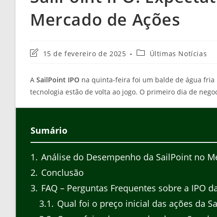
Mercado de Ações
Última
Categoria
15 de fevereiro de 2025
Últimas Notícias
modificação
do
do
post:
A
SailPoint IPO
na quinta-feira foi um balde de água fri
post:
tecnologia estão de volta ao jogo. O primeiro dia de nego
Sumário
1
Análise do Desempenho da SailPoint no M
2
Conclusão
3
FAQ – Perguntas Frequentes sobre a IPO da
3.1
Qual foi o preço inicial das ações da Sa