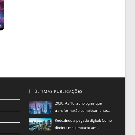
ÚLTIMAS PUBLICAÇÕES
2030: As 10 tecnologias que
transformarão completamente…
Reduzindo a pegada digital: Como
diminuí meu impacto am…