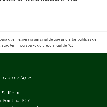
a para quem esperava um sinal de que as ofertas públicas de
ciação terminou abaixo do preço inicial de $23.
ercado de Ações
 SailPoint
ilPoint na IPO?