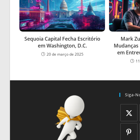
Sequoia Capital Fecha Escritório
Mark Zu
em Washington, D.C.
Mudanças n
em Entre
20 de março de 2025
11
Siga-N
Abre
em