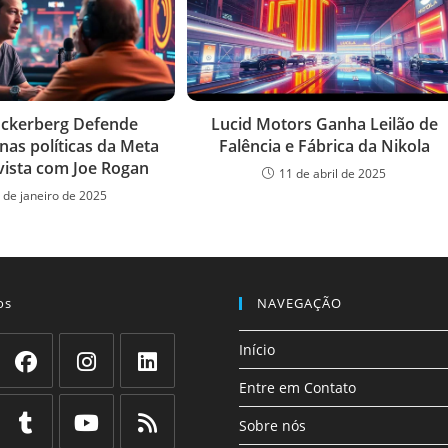
ckerberg Defende
Lucid Motors Ganha Leilão de
as políticas da Meta
Falência e Fábrica da Nikola
vista com Joe Rogan
11 de abril de 2025
 de janeiro de 2025
os
NAVEGAÇÃO
Início
Entre em Contato
Abre
Abre
Abre
em
em
em
Sobre nós