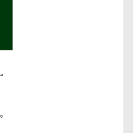
oi
os