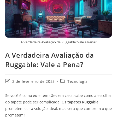
A Verdadeira Avaliação da Ruggable: Vale a Pena?
A Verdadeira Avaliação da
Ruggable: Vale a Pena?
Última
Categoria
2 de fevereiro de 2025
Tecnologia
modificação
do
do
post:
Se você é como eu e tem cães em casa, sabe como a escolha
post:
do tapete pode ser complicada. Os
tapetes Ruggable
prometem ser a solução ideal, mas será que cumprem o que
prometem?