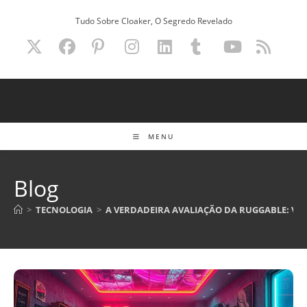
Ir
Tudo Sobre Cloaker, O Segredo Revelado
para
o
conteúdo
MENU
Blog
>
TECNOLOGIA
>
A VERDADEIRA AVALIAÇÃO DA RUGGABLE: VAL