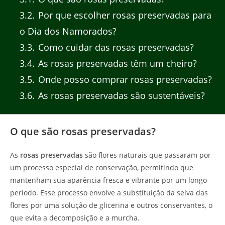
3.2
Por que escolher rosas preservadas para
o Dia dos Namorados?
3.3
Como cuidar das rosas preservadas?
3.4
As rosas preservadas têm um cheiro?
3.5
Onde posso comprar rosas preservadas?
3.6
As rosas preservadas são sustentáveis?
O que são rosas preservadas?
As
rosas preservadas
são flores naturais que passaram por
um processo especial de conservação, permitindo que
mantenham sua aparência fresca e vibrante por um longo
período. Esse processo envolve a substituição da seiva das
flores por uma solução de glicerina e outros conservantes, o
que evita a decomposição e a murcha.