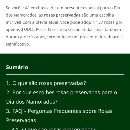
do
Se você está em busca de um presente especial para o Dia
post:
dos Namorados, as
rosas preservadas
são uma escolha
incrível! Com a oferta atual, você pode adquirir 27 rosas por
apenas $59,94. Essas flores não só são lindas, mas também
duram até três anos, tornando-se um presente duradouro e
significativo.
Sumário
1
O que são rosas preservadas?
2
Por que escolher rosas preservadas para o
Dia dos Namorados?
3
FAQ – Perguntas Frequentes sobre Rosas
Preservadas
3.1
O que são rosas preservadas?