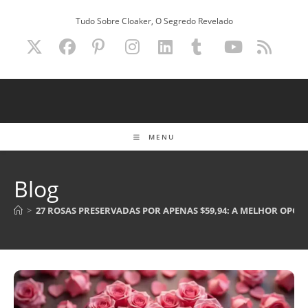
Ir
Tudo Sobre Cloaker, O Segredo Revelado
para
o
conteúdo
MENU
Blog
>
27 ROSAS PRESERVADAS POR APENAS $59,94: A MELHOR OPÇ