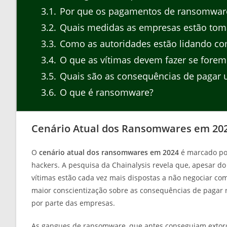
3.1
Por que os pagamentos de ransomwar
3.2
Quais medidas as empresas estão tom
3.3
Como as autoridades estão lidando c
3.4
O que as vítimas devem fazer se fore
3.5
Quais são as consequências de pagar
3.6
O que é ransomware?
Cenário Atual dos Ransomwares em 20
O
cenário atual dos ransomwares em 2024
é marcado por
hackers. A pesquisa da Chainalysis revela que, apesar 
vítimas estão cada vez mais dispostas a não negociar co
maior conscientização sobre as consequências de pagar 
por parte das empresas.
As gangues de ransomware, que antes conseguiam extorqui