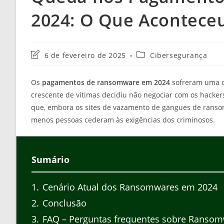
2024: O Que Acontece
Última
Categoria
6 de fevereiro de 2025
Cibersegurança
modificação
do
do
post:
Os
pagamentos de ransomware em 2024
sofreram uma q
post:
crescente de vítimas decidiu não negociar com os hackers
que, embora os sites de vazamento de gangues de ranso
menos pessoas cederam às exigências dos criminosos.
Sumário
1
Cenário Atual dos Ransomwares em 2024
2
Conclusão
3
FAQ – Perguntas frequentes sobre Ranso