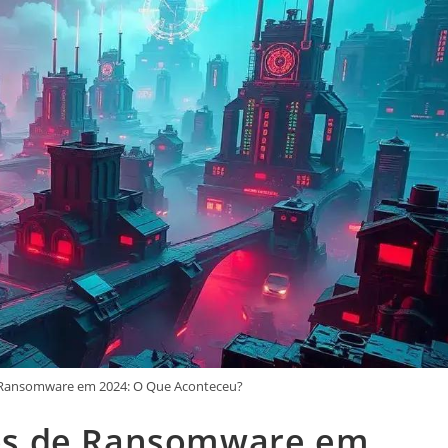
Ransomware em 2024: O Que Aconteceu?
os de Ransomware em