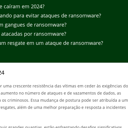
e caíram em 2024?
ando para evitar ataques de ransomware?
om gangues de ransomware?
m atacadas por ransomware?
 um resgate em um ataque de ransomware?
24
 uma crescente resistência das vítimas em ceder às exigências do
do aumento no número de ataques e de vazamentos de dados, as
m os criminosos. Essa mudança de postura pode ser atribuída a u
resgates, além de uma melhor preparação e resposta a incidentes
r grandes quantias, estão enfrentando desafios significativos.