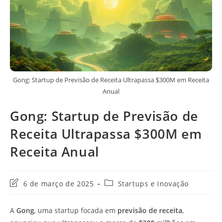
Gong: Startup de Previsão de Receita Ultrapassa $300M em Receita
Anual
Gong: Startup de Previsão de
Receita Ultrapassa $300M em
Receita Anual
Última
Categoria
6 de março de 2025
Startups e Inovação
modificação
do
do
post:
A
Gong
, uma startup focada em
previsão de receita
,
post: