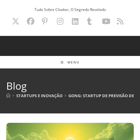
Ir
Tudo Sobre Cloaker, O Segredo Revelado
para
o
conteúdo
MENU
Blog
>
STARTUPS E INOVAÇÃO
>
GONG: STARTUP DE PREVISÃO DE R