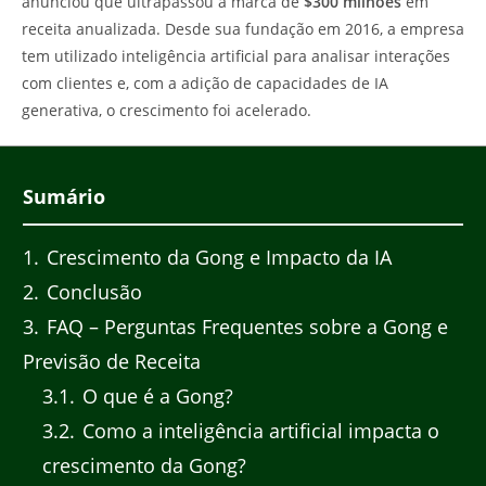
anunciou que ultrapassou a marca de
$300 milhões
em
receita anualizada. Desde sua fundação em 2016, a empresa
tem utilizado inteligência artificial para analisar interações
com clientes e, com a adição de capacidades de IA
generativa, o crescimento foi acelerado.
Sumário
1
Crescimento da Gong e Impacto da IA
2
Conclusão
3
FAQ – Perguntas Frequentes sobre a Gong e
Previsão de Receita
3.1
O que é a Gong?
3.2
Como a inteligência artificial impacta o
crescimento da Gong?