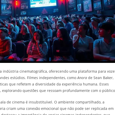
indústria cinematográfica, oferecendo uma plataforma para voze
randes estúdios. Filmes independentes, como
Anora
de Sean Baker,
ticas que refletem a diversidade da experiência humana. Esses
s, explorando questões que ressoam profundamente com o público
sala de cinema é insubstituível. O ambiente compartilhado, a
tória criam uma conexão emocional que não pode ser replicada em
r, destacou a importância de apoiar cinemas independentes, que