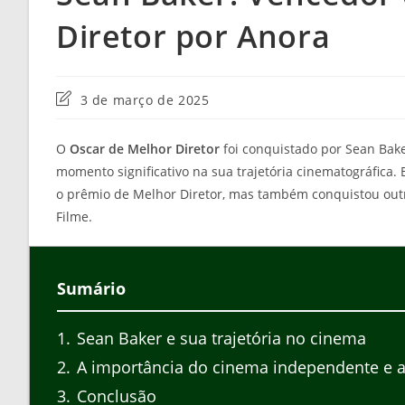
Diretor por Anora
Última
3 de março de 2025
modificação
do
O
Oscar de Melhor Diretor
foi conquistado por Sean Bak
post:
momento significativo na sua trajetória cinematográfica.
o prêmio de Melhor Diretor, mas também conquistou outr
Filme.
Sumário
1
Sean Baker e sua trajetória no cinema
2
A importância do cinema independente e a 
3
Conclusão