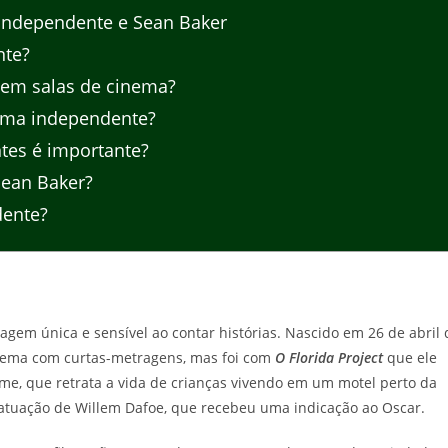
independente e Sean Baker
nte?
s em salas de cinema?
ema independente?
tes é importante?
Sean Baker?
dente?
gem única e sensível ao contar histórias. Nascido em 26 de abril 
inema com curtas-metragens, mas foi com
O Florida Project
que ele
lme, que retrata a vida de crianças vivendo em um motel perto da
 atuação de Willem Dafoe, que recebeu uma indicação ao Oscar.