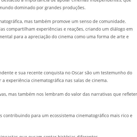
m mundo dominado por grandes produções.
ematográfica, mas também promove um senso de comunidade.
las compartilham experiências e reações, criando um diálogo em
amental para a apreciação do cinema como uma forma de arte e
endente e sua recente conquista no Oscar são um testemunho do
r a experiência cinematográfica nas salas de cinema.
as, mas também nos lembram do valor das narrativas que reflet
os contribuindo para um ecossistema cinematográfico mais rico e
cineastas que ousam contar histórias diferentes.