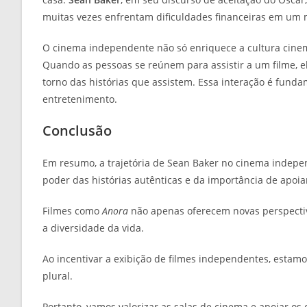
muitas vezes enfrentam dificuldades financeiras em u
O cinema independente não só enriquece a cultura cin
Quando as pessoas se reúnem para assistir a um filme, e
torno das histórias que assistem. Essa interação é fund
entretenimento.
Conclusão
Em resumo, a trajetória de Sean Baker no cinema indep
poder das histórias autênticas e da importância de apoia
Filmes como
Anora
não apenas oferecem novas perspectiv
a diversidade da vida.
Ao incentivar a exibição de filmes independentes, estam
plural.
Portanto, vamos valorizar as salas de cinema e apoiar os 