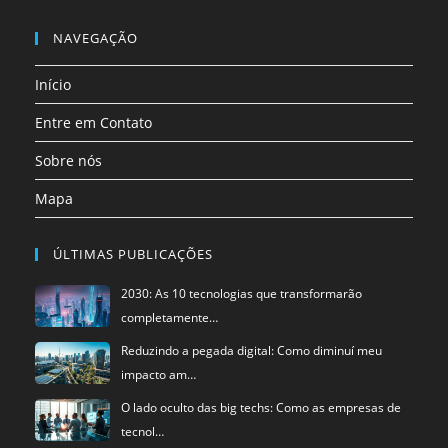
Abre
Abre
nova
nova
nova
nova
nova
nova
em
em
NAVEGAÇÃO
aba
aba
aba
aba
aba
aba
uma
uma
Início
nova
nova
aba
aba
Entre em Contato
Sobre nós
Mapa
ÚLTIMAS PUBLICAÇÕES
2030: As 10 tecnologias que transformarão
completamente…
Reduzindo a pegada digital: Como diminuí meu
impacto am…
O lado oculto das big techs: Como as empresas de
tecnol…