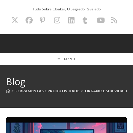
Ir
Tudo Sobre Cloaker, O Segredo Revelado
para
o
conteúdo
MENU
Blog
>
FERRAMENTAS E PRODUTIVIDADE
>
ORGANIZE SUA VIDA DIG