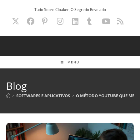
Ir
Tudo Sobre Cloaker, O Segredo Revelado
para
o
conteúdo
MENU
Blog
>
SOFTWARES E APLICATIVOS
>
O MÉTODO YOUTUBE QUE ME FE