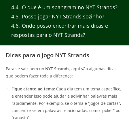
4.4
O que é um spangram no NYT Strands?
4.5
Posso jogar NYT Strands sozinho?
4.6
Onde posso encontrar mais dicas e
respostas para o NYT Strands?
Dicas para o Jogo NYT Strands
Para se sair bem no
NYT Strands
, aqui vão algumas dicas
que podem fazer toda a diferença:
Fique atento ao tema:
Cada dia tem um tema específico,
e entender isso pode ajudar a adivinhar palavras mais
rapidamente. Por exemplo, se o tema é “jogos de cartas”,
concentre-se em palavras relacionadas, como “poker” ou
“canasta”.