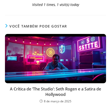
Visited 1 times, 1 visit(s) today
VOCÊ TAMBÉM PODE GOSTAR
A Crítica de ‘The Studio’: Seth Rogen e a Satira de
Hollywood
8 de março de 2025