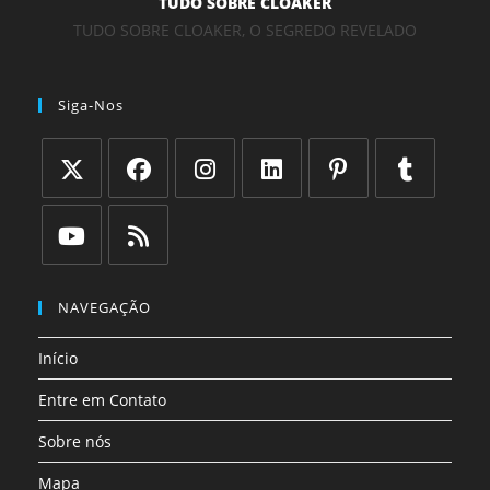
TUDO SOBRE CLOAKER
TUDO SOBRE CLOAKER, O SEGREDO REVELADO
Siga-Nos
Abre
Abre
Abre
Abre
Abre
Abre
em
em
em
em
em
em
uma
uma
uma
uma
uma
uma
Abre
Abre
nova
nova
nova
nova
nova
nova
em
em
NAVEGAÇÃO
aba
aba
aba
aba
aba
aba
uma
uma
Início
nova
nova
aba
aba
Entre em Contato
Sobre nós
Mapa