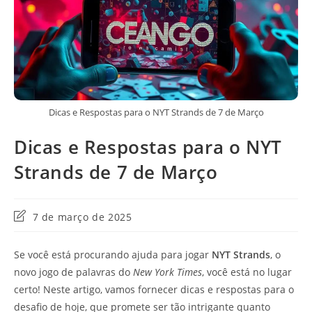
Dicas e Respostas para o NYT Strands de 7 de Março
Dicas e Respostas para o NYT
Strands de 7 de Março
Última
7 de março de 2025
modificação
do
Se você está procurando ajuda para jogar
NYT Strands
, o
post:
novo jogo de palavras do
New York Times
, você está no lugar
certo! Neste artigo, vamos fornecer dicas e respostas para o
desafio de hoje, que promete ser tão intrigante quanto