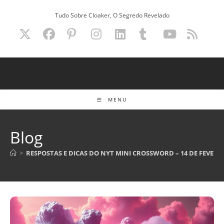
Ir
Tudo Sobre Cloaker, O Segredo Revelado
para
o
conteúdo
MENU
Blog
>
RESPOSTAS E DICAS DO NYT MINI CROSSWORD – 14 DE FEVEREI