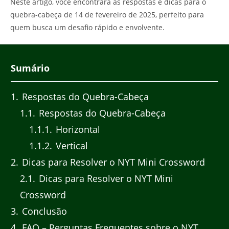
Neste artigo, você encontrará as respostas e dicas para o
quebra-cabeça de 14 de fevereiro de 2025, perfeito para
quem busca um desafio rápido e envolvente.
Sumário
1
Respostas do Quebra-Cabeça
1.1
Respostas do Quebra-Cabeça
1.1.1
Horizontal
1.1.2
Vertical
2
Dicas para Resolver o NYT Mini Crossword
2.1
Dicas para Resolver o NYT Mini
Crossword
3
Conclusão
4
FAQ – Perguntas Frequentes sobre o NYT