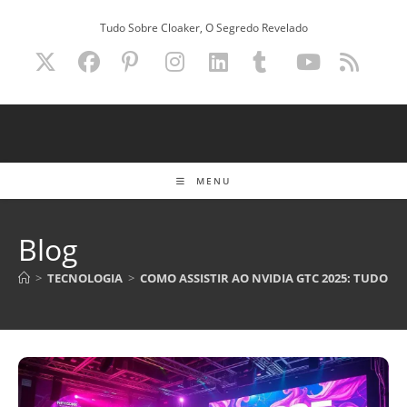
Ir
Tudo Sobre Cloaker, O Segredo Revelado
para
o
conteúdo
MENU
Blog
>
TECNOLOGIA
>
COMO ASSISTIR AO NVIDIA GTC 2025: TUDO Q