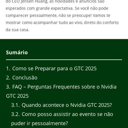
do CEO Jensen Huang, as novidades e anúncios são
esperados com grande expectativa. Se você não pode
comparecer pessoalmente, não se preocupe! Vamos te
mostrar como acompanhar tudo ao vivo, direto do conforto
da sua casa.
Sumário
1
Como se Preparar para o GTC 2025
2
Conclusão
3
FAQ – Perguntas Frequentes sobre o Nvidia
GTC 2025
3.1
Quando acontece o Nvidia GTC 2025?
3.2
Como posso assistir ao evento se não
puder ir pessoalmente?