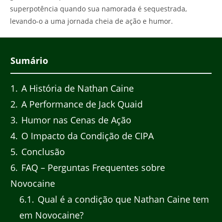
superpotência quando sua namorada é sequestrada,
levando-o a uma jornada cheia de ação e humor.
Sumário
1
A História de Nathan Caine
2
A Performance de Jack Quaid
3
Humor nas Cenas de Ação
4
O Impacto da Condição de CIPA
5
Conclusão
6
FAQ – Perguntas Frequentes sobre
Novocaine
6.1
Qual é a condição que Nathan Caine tem
em Novocaine?