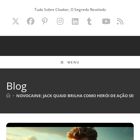
Ir
Tudo Sobre Cloaker, O Segredo Revelado
para
o
conteúdo
MENU
Blog
>
NOVOCAINE: JACK QUAID BRILHA COMO HERÓI DE AÇÃO SEM 