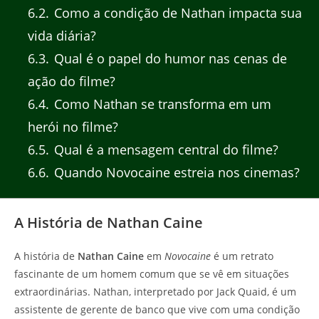
6.2
Como a condição de Nathan impacta sua
vida diária?
6.3
Qual é o papel do humor nas cenas de
ação do filme?
6.4
Como Nathan se transforma em um
herói no filme?
6.5
Qual é a mensagem central do filme?
6.6
Quando Novocaine estreia nos cinemas?
A História de Nathan Caine
A história de
Nathan Caine
em
Novocaine
é um retrato
fascinante de um homem comum que se vê em situações
extraordinárias. Nathan, interpretado por Jack Quaid, é um
assistente de gerente de banco que vive com uma condição