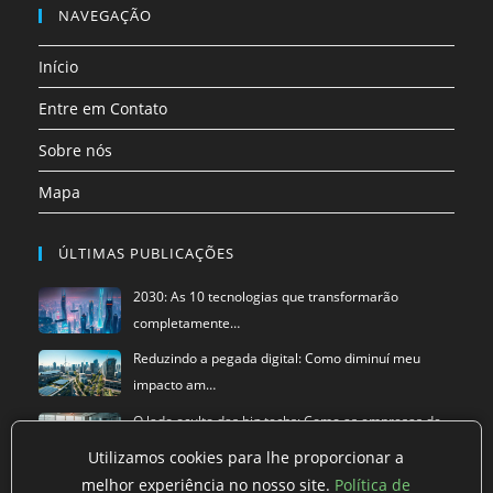
nova
nova
nova
nova
nova
nova
em
em
NAVEGAÇÃO
aba
aba
aba
aba
aba
aba
uma
uma
Início
nova
nova
aba
aba
Entre em Contato
Sobre nós
Mapa
ÚLTIMAS PUBLICAÇÕES
2030: As 10 tecnologias que transformarão
completamente…
Reduzindo a pegada digital: Como diminuí meu
impacto am…
O lado oculto das big techs: Como as empresas de
tecnol…
Utilizamos cookies para lhe proporcionar a
melhor experiência no nosso site.
Política de