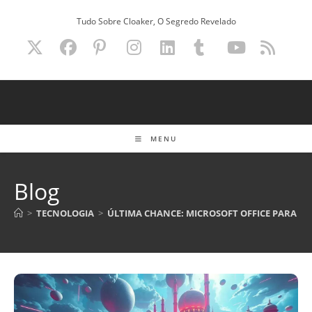
Ir
Tudo Sobre Cloaker, O Segredo Revelado
para
o
conteúdo
MENU
Blog
>
TECNOLOGIA
>
ÚLTIMA CHANCE: MICROSOFT OFFICE PARA MA