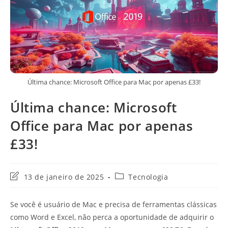
Última chance: Microsoft Office para Mac por apenas £33!
Última chance: Microsoft
Office para Mac por apenas
£33!
Última
Categoria
13 de janeiro de 2025
Tecnologia
modificação
do
do
post:
Se você é usuário de Mac e precisa de ferramentas clássicas
post:
como Word e Excel, não perca a oportunidade de adquirir o