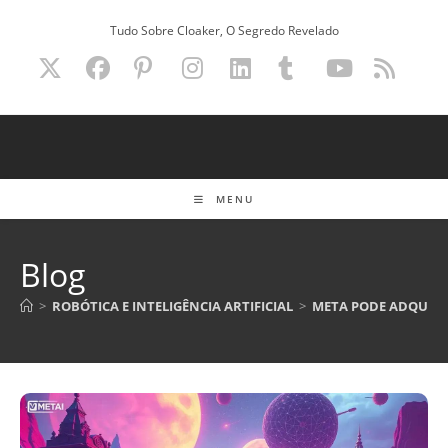
Ir
Tudo Sobre Cloaker, O Segredo Revelado
para
o
conteúdo
MENU
Blog
>
ROBÓTICA E INTELIGÊNCIA ARTIFICIAL
>
META PODE ADQUIRIR