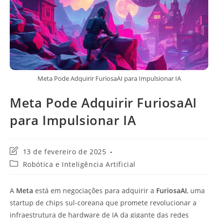
Meta Pode Adquirir FuriosaAI para Impulsionar IA
Meta Pode Adquirir FuriosaAI
para Impulsionar IA
Última
13 de fevereiro de 2025
modificação
Categoria
Robótica e Inteligência Artificial
do
do
post:
post:
A
Meta
está em negociações para adquirir a
FuriosaAI
, uma
startup de chips sul-coreana que promete revolucionar a
infraestrutura de hardware de IA da gigante das redes