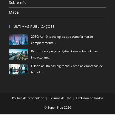
Sobre nós
Mapa
ÚLTIMAS PUBLICAÇÕES
2030: As 10 tecnologias que transformarão
completamente…
Reduzindo a pegada digital: Como diminuí meu
impacto am…
O lado oculto das big techs: Como as empresas de
tecnol…
Política de privacidade
Termos de Uso
Exclusão de Dados
©
Super Blog
2026