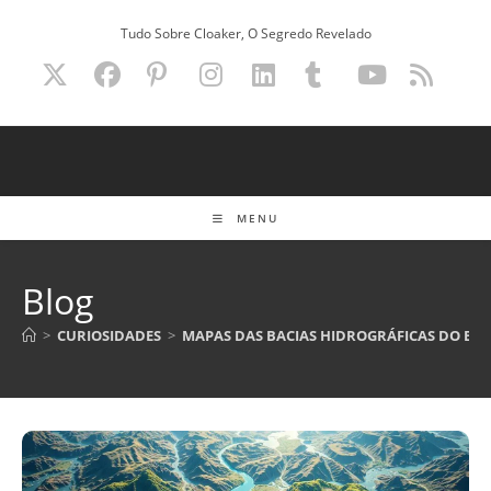
Ir
Tudo Sobre Cloaker, O Segredo Revelado
para
o
conteúdo
MENU
Blog
>
CURIOSIDADES
>
MAPAS DAS BACIAS HIDROGRÁFICAS DO BRA