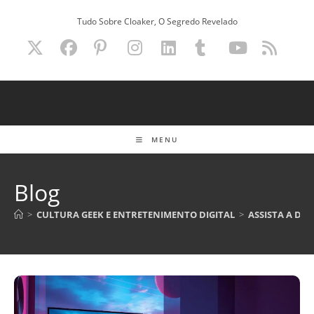
Ir
Tudo Sobre Cloaker, O Segredo Revelado
para
o
conteúdo
MENU
Blog
>
CULTURA GEEK E ENTRETENIMENTO DIGITAL
>
ASSISTA A DO