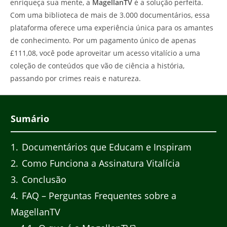
enriqueça sua mente, a
MagellanTV
é a solução perfeita.
Com uma biblioteca de mais de 3.000 documentários, essa
plataforma oferece uma experiência única para os amantes
de conhecimento. Por um pagamento único de apenas
£111,08, você pode aproveitar um acesso vitalício a uma
coleção de conteúdos que vão de ciência a história,
passando por crimes reais e natureza.
Sumário
1
Documentários que Educam e Inspiram
2
Como Funciona a Assinatura Vitalícia
3
Conclusão
4
FAQ – Perguntas Frequentes sobre a
MagellanTV