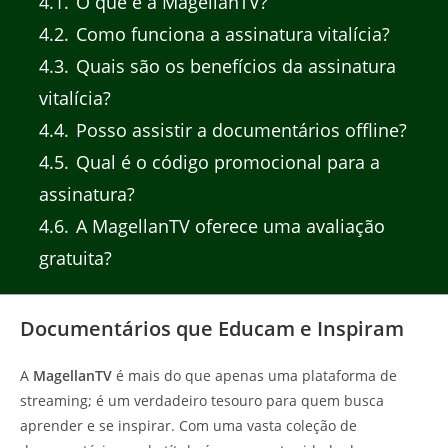
4.1
O que é a MagellanTV?
4.2
Como funciona a assinatura vitalícia?
4.3
Quais são os benefícios da assinatura
vitalícia?
4.4
Posso assistir a documentários offline?
4.5
Qual é o código promocional para a
assinatura?
4.6
A MagellanTV oferece uma avaliação
gratuita?
Documentários que Educam e Inspiram
A
MagellanTV
é mais do que apenas uma plataforma de
streaming; é um verdadeiro tesouro para quem busca
aprender e se inspirar. Com uma vasta coleção de