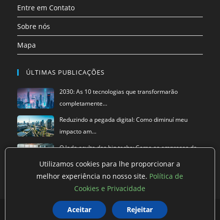
aba
aba
Entre em Contato
Sobre nós
Mapa
ÚLTIMAS PUBLICAÇÕES
2030: As 10 tecnologias que transformarão
completamente…
Reduzindo a pegada digital: Como diminuí meu
impacto am…
O lado oculto das big techs: Como as empresas de
tecnol…
Utilizamos cookies para lhe proporcionar a
melhor experiência no nosso site.
Política de
Cookies e Privacidade
Política de privacidade
Aceitar
Termos de Uso
Rejeitar
Exclusão de Dados