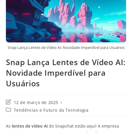
Snap Lança Lentes de Vídeo AI: Novidade Imperdível para Usuários
Snap Lança Lentes de Vídeo AI:
Novidade Imperdível para
Usuários
Última
12 de março de 2025
modificação
Categoria
Tendências e Futuro da Tecnologia
do
do
post:
post:
As
lentes de vídeo AI
do Snapchat estão aqui! A empresa