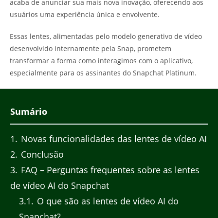
acaba de anunciar sua mais nova inovação, oferecendo aos
usuários uma experiência única e envolvente.
Essas lentes, alimentadas pelo modelo generativo de vídeo
desenvolvido internamente pela Snap, prometem
transformar a forma como interagimos com o aplicativo,
especialmente para os assinantes do Snapchat Platinum.
Sumário
1
Novas funcionalidades das lentes de vídeo AI
2
Conclusão
3
FAQ – Perguntas frequentes sobre as lentes
de vídeo AI do Snapchat
3.1
O que são as lentes de vídeo AI do
Snapchat?