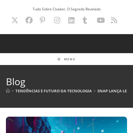
Ir
Tudo Sobre Cloaker, O Segredo Revelado
para
o
conteúdo
MENU
Blog
>
TENDÊNCIAS E FUTURO DA TECNOLOGIA
>
SNAP LANÇA LENTE